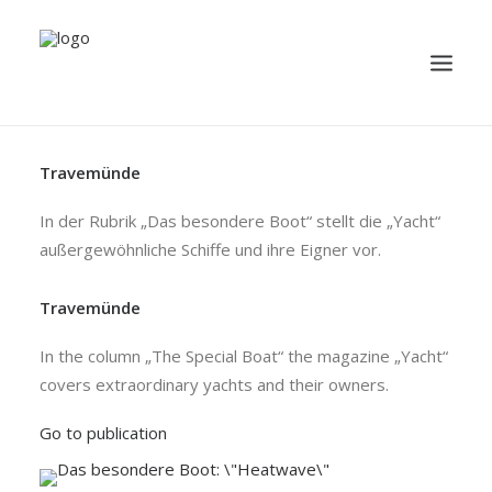
Travemünde
TRAVEL
YACHTING
In der Rubrik „Das besondere Boot“ stellt die „Yacht“
außergewöhnliche Schiffe und ihre Eigner vor.
BUSINESS
MISCELLANEOUS
Travemünde
PUBLICATION
In the column „The Special Boat“ the magazine „Yacht“
ABOUT
covers extraordinary yachts and their owners.
Go to publication