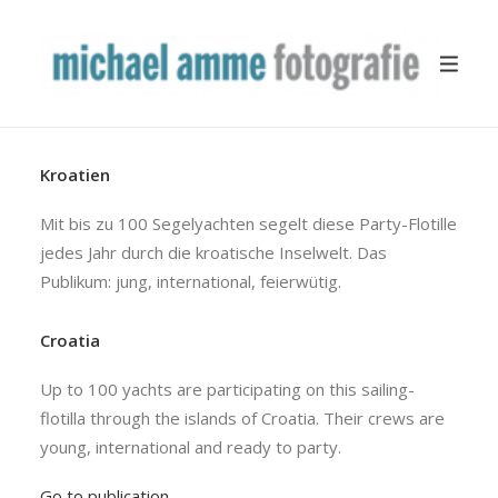
Kroatien
TRAVEL
YACHTING
Mit bis zu 100 Segelyachten segelt diese Party-Flotille
jedes Jahr durch die kroatische Inselwelt. Das
BUSINESS
Publikum: jung, international, feierwütig.
MISCELLANEOUS
PUBLICATION
Croatia
ABOUT
Up to 100 yachts are participating on this sailing-
flotilla through the islands of Croatia. Their crews are
young, international and ready to party.
Go to publication